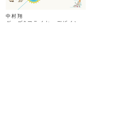
中村翔
グッズ&フライヤーデザイン
シンガー・ソングライター中村翔のグッズ
てぬぐい&バッジのデザイン、ツアーのフライ
ヤーを
制作しました。
戻る
Copyright (C) 2017 ZASH CREATIVE All Rights
Reserved.