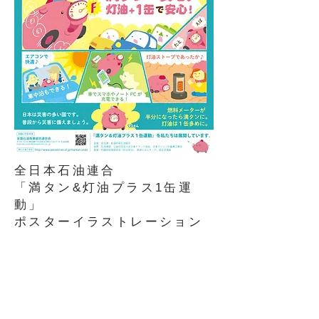
全日本石油連合
「満タン&灯油プラス1缶運
動」
​ポスターイラストレーション
[公式サイト]
http://www.zensekiren.or.jp/mantan-undo